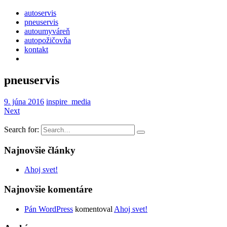
autoservis
pneuservis
autoumyváreň
autopožičovňa
kontakt
pneuservis
9. júna 2016
inspire_media
Next
Search for:
Najnovšie články
Ahoj svet!
Najnovšie komentáre
Pán WordPress
komentoval
Ahoj svet!