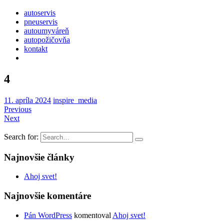
autoservis
pneuservis
autoumyváreň
autopožičovňa
kontakt
4
11. apríla 2024
inspire_media
Previous
Next
Search for:
Najnovšie články
Ahoj svet!
Najnovšie komentáre
Pán WordPress
komentoval
Ahoj svet!