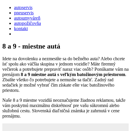
autoservis
pneuservis
autoumyváreň
autopožičovňa
kontakt
8 a 9 - miestne autá
Idete na dovolenku a nezmestíte sa do bežného auta? Alebo chcete
ísť spolu ako väčšia skupina v jednom vozidle? Máte firemný
večierok a potrebujete prepraviť naraz viac osôb? Ponúkame vám na
prenájom
8 a 9 miestne autá s veľkým batožinovým priestorom
.
Zbalíte všetko čo potrebujete a nemusíte sa tlačiť. Zadný rad
sedačiek je možné vybrať čím získate ešte viac batožinového
priestoru.
Naše 8 a 9 miestne vozidlá neoznačujeme žiadnou reklamou, takže
vám poskytnú maximálnu diskrétnosť pre vašu súkromnú alebo
služobnú cestu. Slovenská diaľničná známka je zahrnutá v cene
prenájmu.