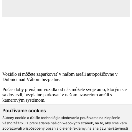
Vozidlo si môžete zaparkovať v našom areáli autopožičovne v
Dubnici nad Váhom bezplatne.
Počas doby prenájmu vozidla od nás môžete svoje auto, ktorým ste
sa doviezli, bezplatne parkovať v našom uzavretom areáli s
kamerovým systémom.
Používame cookies
Zároveň počas tejto doby môžete využiť služby nášho
autoservisu
,
pneuservisu
alebo
ručnej autoumyvárne
. Po skončení prenájmu sa
Súbory cookie a ďalšie technológie sledovania používame na zlepšenie
tak môžete vrátiť domov na svojom vyčistenom prípadne
vášho zážitku z prehliadania našich webových stránok, na to, aby sme vám
vyservisovanom vozidle.
zobrazovali prispôsobený obsah a cielené reklamy, na analýzu návštevnosti